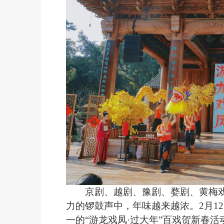
京剧、越剧、豫剧、婺剧、黄梅戏
力的锣鼓声中，年味越来越浓。2月1
一的“游龙戏凤·过大年”百戏贺新春