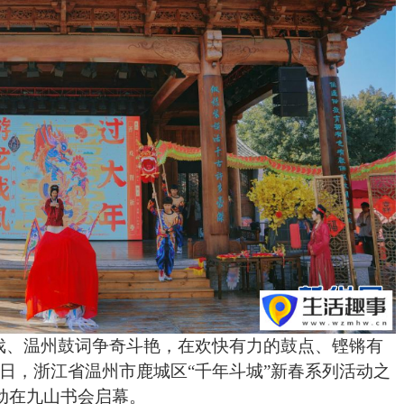
、温州鼓词争奇斗艳，在欢快有力的鼓点、铿锵有
2日，浙江省温州市鹿城区“千年斗城”新春系列活动之
活动在九山书会启幕。