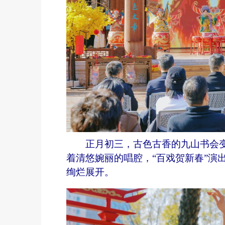
正月初三，古色古香的九山书会
着清悠婉丽的唱腔，“百戏贺新春”演
绚烂展开。