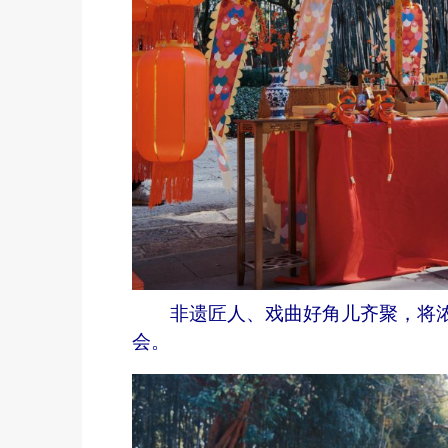
非遗匠人、戏曲好角儿齐聚，将浓
会。