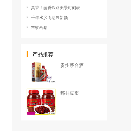
真香！丽香铁路美景时刻表
千年水乡街巷展新颜
丰收画卷
产品推荐
贵州茅台酒
郫县豆瓣