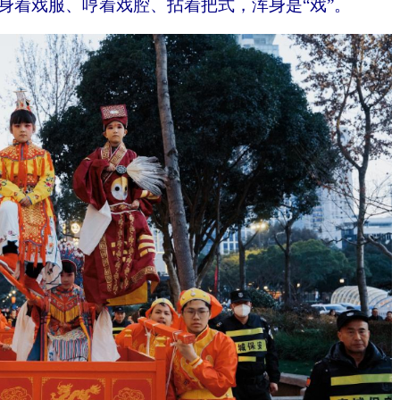
身着戏服、哼着戏腔、拈着把式，浑身是“戏”。