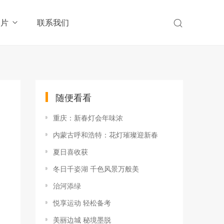
图片
联系我们
随便看看
重庆：新春灯会年味浓
内蒙古呼和浩特：花灯璀璨迎新春
夏日喜收获
冬日千姿湖 千色风景万般美
治河添绿
悦享运动 轻松备考
美丽边城 秘境墨脱