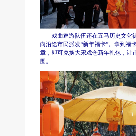
戏曲巡游队伍还在五马历史文化街区
向沿途市民派发“新年福卡”。拿到福
章，即可兑换大宋戏仓新年礼包，让市
围。