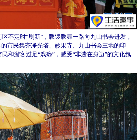
不定时“刷新”，载锣载舞一路向九山书会进发，
卡的市民集齐净光塔、妙果寺、九山书会三地的印
民和游客过足“戏瘾”，感受“非遗在身边”的文化氛