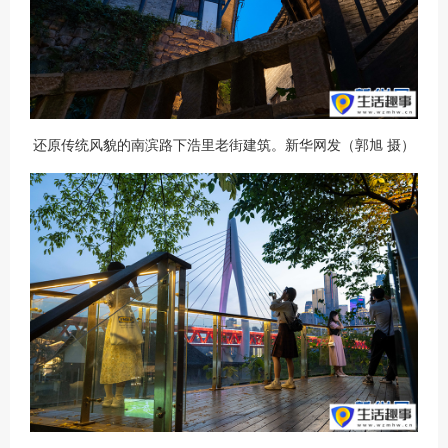
还原传统风貌的南滨路下浩里老街建筑。新华网发（郭旭 摄）