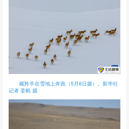
藏羚羊在雪地上奔跑（5月8日摄）。新华社
记者 姜帆 摄