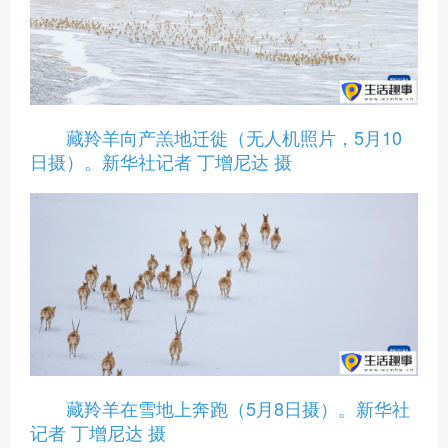
藏羚羊向产羔地迁徙（无人机照片，5月10
日摄）。新华社记者 丁增尼达 摄
藏羚羊在雪地上奔跑（5月8日摄）。新华社
记者 丁增尼达 摄