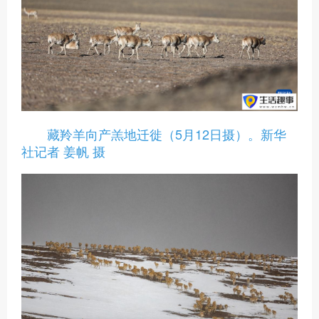
藏羚羊向产羔地迁徙（5月12日摄）。新华
社记者 姜帆 摄