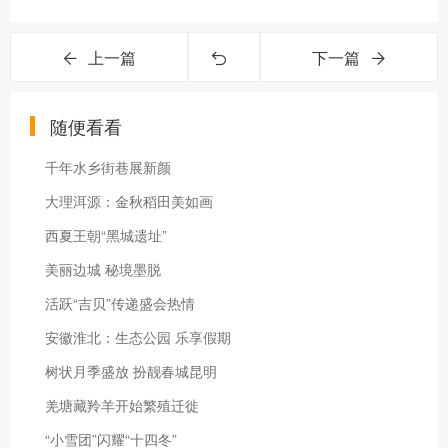
上一篇
下一篇
随便看看
千年水乡街巷展新颜
大理洱源：金秋稻田美如画
西夏王朝“黑城遗址”
美丽边城 秘境墨脱
活跃“吉贝”传递盛会热情
安徽淮北：生态公园 乐享假期
树状月季盛放 扮靓春城昆明
羌塘藏羚羊开始繁殖迁徙
“小雪团”闪耀“十四冬”