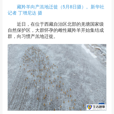
藏羚羊向产羔地迁徙（5月8日摄）。新华社
记者 丁增尼达 摄
近日，在位于西藏自治区北部的羌塘国家级
自然保护区，大群怀孕的雌性藏羚羊开始集结成
群，向习惯产羔地迁徙。