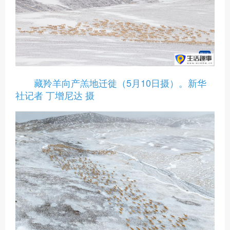
藏羚羊向产羔地迁徙（5月10日摄）。新华
社记者 丁增尼达 摄