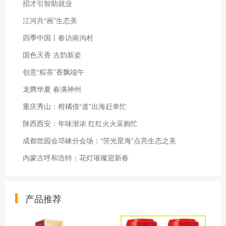
招才引智助就业
江河共“画”生态美
四季中国丨春访南沟村
国色天香 古韵新姿
创意“粽茶”香飘端午
龙腾华夏 春满神州
重庆秀山：柑橘借“道”出海赶单忙
陕西西安：年味渐浓 红红火火采购忙
成都世园会邛崃分会场：“荧光星海”点亮生态之美
内蒙古呼和浩特：花灯璀璨迎新春
产品推荐