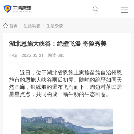
首页
生活动态
生活杂谈
湖北恩施大峡谷：绝壁飞瀑 奇险秀美
小编
2025-05-21
阅读
685
近日，位于湖北省恩施土家族苗族自治州恩
施市的恩施大峡谷雨后初霁。陡峭的绝壁如同天
然画廊，银练般的瀑布飞泻而下，周边村落民居
星星点点，共同构成一幅生动的生态画卷。