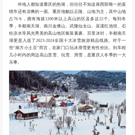
外地人都知道重庆的热辣，但往往不知这座西部唯一的直
辖市还有凉爽的一面。重庆地貌以丘陵、山地为主，其中山地
占76％，拥有海拔1200米以上高山的区县多达22个。每到冬
季，丰都南天湖、南川金佛山、武隆仙女山、巫溪红池坝、石
柱凉水等风光秀美的高山地区银装素裹、百里冰封，丰都南天
湖更是入选了2023-2024全国十大冰雪旅游精品线路。对于一
些“南方小土豆”而言，在家门口玩冰滑雪更有性价比。到车程
几小时内的周边高山赏雪、玩雪、滑雪，是重庆人冬季的一大
乐事。