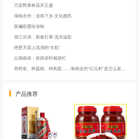
万亩野果林花开正盛
湖南永州：送戏下乡 文化惠民
斑斓彩墨绘深秋
浙江乐清：新春灯展 流光溢彩
绝壁天渠上流淌的“生机”
云南曲靖：抢抓农时栽插忙
养鳄鱼、种荔枝、种凤梨……海南这些“亿元村”是怎么发展起来的？
产品推荐