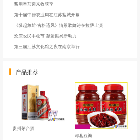
酱用番茄迎来收获季
第十届中德农业周在江苏盐城开幕
《缘起象雄·古格遗风》情景歌舞诗在拉萨上演
欢庆农民丰收节 凝聚振兴新动力
第三届江苏文化馆之夜在南京举行
产品推荐
贵州茅台酒
郫县豆瓣